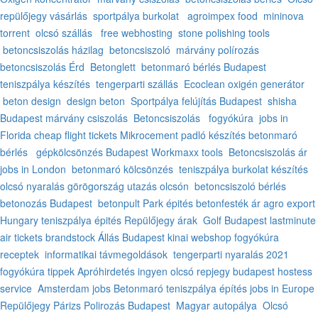
repülőjegy vásárlás
sportpálya burkolat
agroimpex food
mininova
torrent
olcsó szállás
free webhosting
stone polishing tools
betoncsiszolás házilag
betoncsiszoló
márvány polírozás
betoncsiszolás Érd
Betonglett
betonmaró bérlés Budapest
teniszpálya készítés
tengerparti szállás
Ecoclean oxigén generátor
beton design
design beton
Sportpálya felújítás Budapest
shisha
Budapest
márvány csiszolás
Betoncsiszolás
fogyókúra
jobs in
Florida
cheap flight tickets
Mikrocement padló készítés
betonmaró
bérlés
gépkölcsönzés Budapest
Workmaxx tools
Betoncsiszolás ár
jobs in London
betonmaró kölcsönzés
teniszpálya burkolat készítés
olcsó nyaralás görögország
utazás olcsón
betoncsiszoló bérlés
betonozás Budapest
betonpult
Park épités
betonfesték ár
agro export
Hungary
teniszpálya épités
Repülőjegy árak
Golf Budapest
lastminute
air tickets
brandstock
Állás Budapest
kinai webshop
fogyókúra
receptek
informatikai távmegoldások
tengerparti nyaralás 2021
fogyókúra tippek
Apróhirdetés ingyen
olcsó repjegy
budapest hostess
service
Amsterdam jobs
Betonmaró
teniszpálya építés
jobs in Europe
Repülőjegy Párizs
Polirozás Budapest
Magyar autopálya
Olcsó