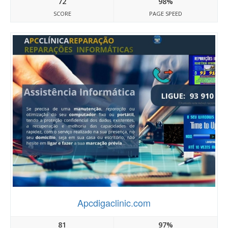
72
98%
SCORE
PAGE SPEED
Apcdigaclinic.com
81
97%