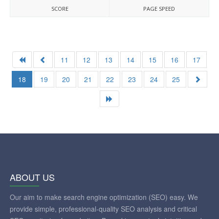
SCORE
PAGE SPEED
11
12
13
14
15
16
17
18
19
20
21
22
23
24
25
ABOUT US
Our aim to make search engine optimization (SEO) easy. We
provide simple, professional-quality SEO analysis and critical