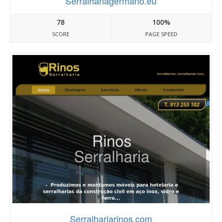
Serralhariagermano.eu
78
100%
SCORE
PAGE SPEED
Serralhariarinos.com