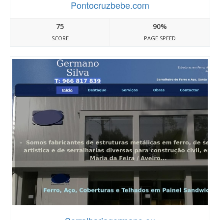
Pontocruzbebe.com
75
90%
SCORE
PAGE SPEED