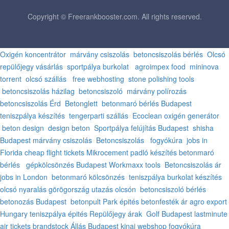
Copyright © Freerankbooster.com. All rights reserved.
Oxigén koncentrátor
márvány csiszolás
betoncsiszolás bérlés
Olcsó
repülőjegy vásárlás
sportpálya burkolat
agroimpex food
mininova
torrent
olcsó szállás
free webhosting
stone polishing tools
betoncsiszolás házilag
betoncsiszoló
márvány polírozás
betoncsiszolás Érd
Betonglett
betonmaró bérlés Budapest
teniszpálya készítés
tengerparti szállás
Ecoclean oxigén generátor
beton design
design beton
Sportpálya felújítás Budapest
shisha
Budapest
márvány csiszolás
Betoncsiszolás
fogyókúra
jobs in
Florida
cheap flight tickets
Mikrocement padló készítés
betonmaró
bérlés
gépkölcsönzés Budapest
Workmaxx tools
Betoncsiszolás ár
jobs in London
betonmaró kölcsönzés
teniszpálya burkolat készítés
olcsó nyaralás görögország
utazás olcsón
betoncsiszoló bérlés
betonozás Budapest
betonpult
Park épités
betonfesték ár
agro export
Hungary
teniszpálya épités
Repülőjegy árak
Golf Budapest
lastminute
air tickets
brandstock
Állás Budapest
kinai webshop
fogyókúra