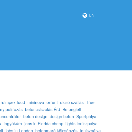
EN
roimpex food
mininova torrent
olcsó szállás
free
ny polírozás
betoncsiszolás Érd
Betonglett
oncentrátor
beton design
design beton
Sportpálya
k
fogyókúra
jobs in Florida
cheap flights
teniszpálya
lf
jobs in London
betonmaró kölcsönzés
teniszpálya