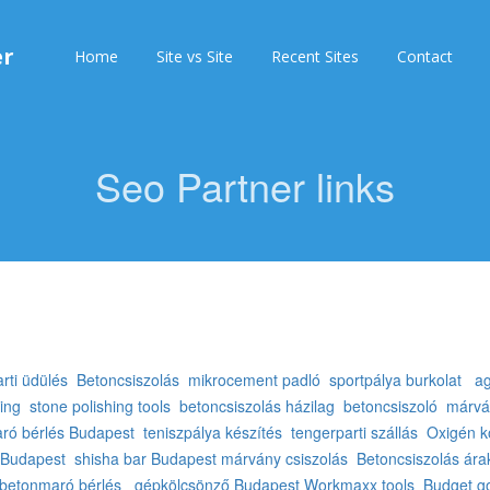
er
Home
Site vs Site
Recent Sites
Contact
Seo Partner links
rti üdülés
Betoncsiszolás
mikrocement padló
sportpálya burkolat
ag
ing
stone polishing tools
betoncsiszolás házilag
betoncsiszoló
márvá
ró bérlés Budapest
teniszpálya készítés
tengerparti szállás
Oxigén k
s Budapest
shisha bar Budapest
márvány csiszolás
Betoncsiszolás ára
betonmaró bérlés
gépkölcsönző Budapest
Workmaxx tools
Budget go