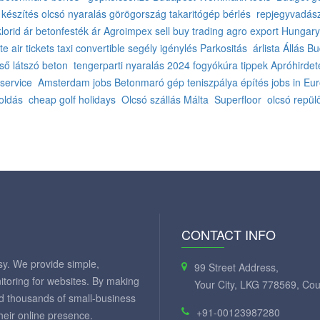
 készítés
olcsó nyaralás görögország
takaritógép bérlés
repjegyvadás
lorid ár
betonfesték ár
Agroimpex sell buy trading
agro export Hungary
e air tickets
taxi convertible
segély igénylés
Parkositás
árlista
Állás B
eső
látszó beton
tengerparti nyaralás 2024
fogyókúra tippek
Apróhirdet
service
Amsterdam jobs
Betonmaró gép
teniszpálya építés
jobs in Eu
oldás
cheap golf holidays
Olcsó szállás Málta
Superfloor
olcsó repül
CONTACT INFO
y. We provide simple,
99 Street Address,
itoring for websites. By making
Your City, LKG 778569, Cou
ed thousands of small-business
+91-00123987280
eir online presence.