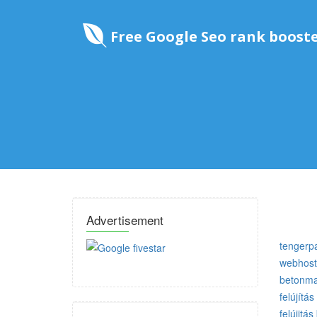
Free Google Seo rank boost
Advertisement
tengerpa
webhost
betonma
felújítá
felújitás