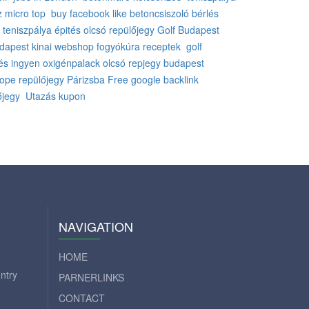
z
micro top
buy facebook like
betoncsiszoló bérlés
teniszpálya épités
olcsó repülőjegy
Golf Budapest
udapest
kinai webshop
fogyókúra receptek
golf
és ingyen
oxigénpalack
olcsó repjegy
budapest
rope
repülőjegy Párizsba
Free google backlink
őjegy
Utazás kupon
NAVIGATION
HOME
ntry
PARNERLINKS
CONTACT