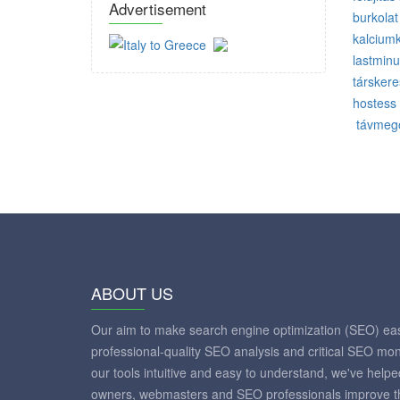
Advertisement
burkolat
kalciumk
lastminut
társker
hostess 
távmeg
ABOUT US
Our aim to make search engine optimization (SEO) eas
professional-quality SEO analysis and critical SEO mon
our tools intuitive and easy to understand, we've help
owners, webmasters and SEO professionals improve th