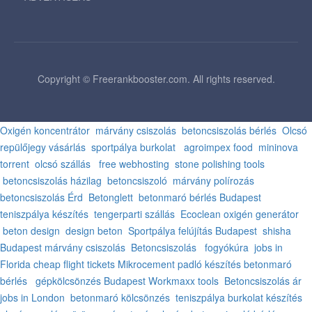
Copyright © Freerankbooster.com. All rights reserved.
Oxigén koncentrátor
márvány csiszolás
betoncsiszolás bérlés
Olcsó
repülőjegy vásárlás
sportpálya burkolat
agroimpex food
mininova
torrent
olcsó szállás
free webhosting
stone polishing tools
betoncsiszolás házilag
betoncsiszoló
márvány polírozás
betoncsiszolás Érd
Betonglett
betonmaró bérlés Budapest
teniszpálya készítés
tengerparti szállás
Ecoclean oxigén generátor
beton design
design beton
Sportpálya felújítás Budapest
shisha
Budapest
márvány csiszolás
Betoncsiszolás
fogyókúra
jobs in
Florida
cheap flight tickets
Mikrocement padló készítés
betonmaró
bérlés
gépkölcsönzés Budapest
Workmaxx tools
Betoncsiszolás ár
jobs in London
betonmaró kölcsönzés
teniszpálya burkolat készítés