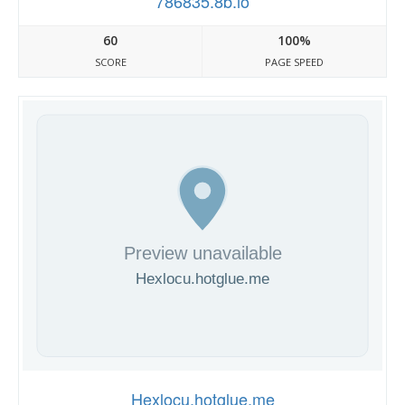
786835.8b.io
60
100%
SCORE
PAGE SPEED
Hexlocu.hotglue.me