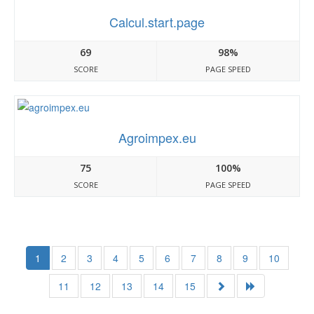
Calcul.start.page
69
98%
SCORE
PAGE SPEED
Agroimpex.eu
75
100%
SCORE
PAGE SPEED
1
2
3
4
5
6
7
8
9
10
11
12
13
14
15