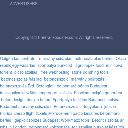
ADVERTISERS
Copyright © Freerankbooster.com. All rights reserved.
Oxigén koncentrátor
márvány csiszolás
betoncsiszolás bérlés
Olcsó
repülőjegy vásárlás
sportpálya burkolat
agroimpex food
mininova
torrent
olcsó szállás
free webhosting
stone polishing tools
betoncsiszolás házilag
betoncsiszoló
márvány polírozás
betoncsiszolás Érd
Betonglett
betonmaró bérlés Budapest
teniszpálya készítés
tengerparti szállás
Ecoclean oxigén generátor
beton design
design beton
Sportpálya felújítás Budapest
shisha
Budapest
márvány csiszolás
Betoncsiszolás
fogyókúra
jobs in
Florida
cheap flight tickets
Mikrocement padló készítés
betonmaró
bérlés
gépkölcsönzés Budapest
Workmaxx tools
Betoncsiszolás ár
jobs in London
betonmaró kölcsönzés
teniszpálya burkolat készítés