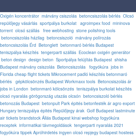
Oxigén koncentrátor
márvány csiszolás
betoncsiszolás bérlés
Olcsó
repülőjegy vásárlás
sportpálya burkolat
agroimpex food
mininova
torrent
olcsó szállás
free webhosting
stone polishing tools
betoncsiszolás házilag
betoncsiszoló
márvány polírozás
betoncsiszolás Érd
Betonglett
betonmaró bérlés Budapest
teniszpálya készítés
tengerparti szállás
Ecoclean oxigén generátor
beton design
design beton
Sportpálya felújítás Budapest
shisha
Budapest
márvány csiszolás
Betoncsiszolás
fogyókúra
jobs in
Florida
cheap flight tickets
Mikrocement padló készítés
betonmaró
bérlés
gépkölcsönzés Budapest
Workmaxx tools
Betoncsiszolás ár
jobs in London
betonmaró kölcsönzés
teniszpálya burkolat készítés
olcsó nyaralás görögország
utazás olcsón
betoncsiszoló bérlés
betonozás Budapest
betonpult
Park épités
betonfesték ár
agro export
Hungary
teniszpálya épités
Repülőjegy árak
Golf Budapest
lastminute
air tickets
brandstock
Állás Budapest
kinai webshop
fogyókúra
receptek
informatikai távmegoldások
tengerparti nyaralás 2021
fogyókúra tippek
Apróhirdetés ingyen
olcsó repjegy
budapest hostess